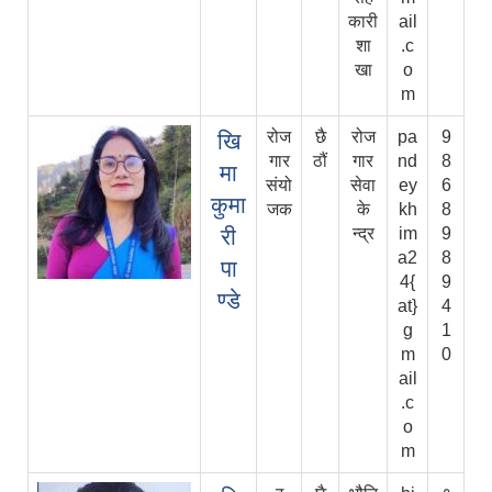
कारी
ail
शा
.c
खा
o
m
रोज
छै
रोज
pa
9
खि
गार
ठौं
गार
nd
8
मा
संयो
सेवा
ey
6
कुमा
जक
के
kh
8
री
न्द्र
im
9
a2
8
पा
4{
9
ण्डे
at}
4
g
1
m
0
ail
.c
o
m