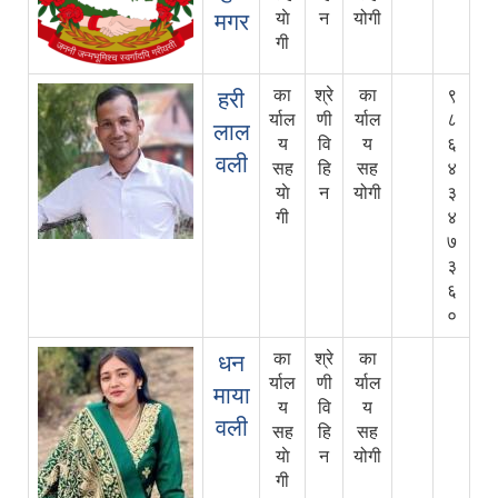
मगर
याे
न
योगी
गी
का
श्रे
का
९
हरी
र्याल
णी
र्याल
८
लाल
य
वि
य
६
वली
सह
हि
सह
४
याे
न
योगी
३
गी
४
७
३
६
०
का
श्रे
का
धन
र्याल
णी
र्याल
माया
य
वि
य
वली
सह
हि
सह
याे
न
योगी
गी