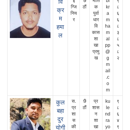
इ
छै
भौति
bi
९
वि
न्जि
ठौं
क
kr
८
क्र
निय
पुर्वा
a
६
म
र
धार
m
६
हमा
वि
ha
८
कास
m
३
ल
शा
al
८
खा
pp
५
प्रमु
@
८
ख
g
२
m
ail
.c
o
m
स.
छै
प्र
ku
९
कुल
प्र
ठौं
शास
le
८
बहा
शा
न
nd
६
दुर
स
शा
ra
४
योगी
की
खा
yo
९