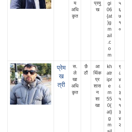
य
प्रमु
gi
५
अधि
ख
06
६
कृत
{at
७
}g
१
m
०
ail
.c
o
m
स.
छै
आ
kh
९
प्रेम
ले
ठौं
र्थिक
atr
८
ख
खा
प्र
ipr
४
त्री
अधि
शास
e
८
कृत
न
m
३
शा
55
५
खा
0{
१
at}
३
g
४
m
२
ail