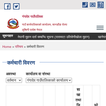
Skip to main content
गंगादेव गाउँपालिका
गाउँ कार्यपालिकाको कार्यालय, सानडाँडा रोल्पा
लुम्बिनी प्रदेश नेपाल
सूचनाहरु
खानेपानी मुहान दर्ता सम्बन्धि सूचना (रातामाटा उतिसेनीखोला मुहान)
You are here
Home
»
परिचय
» कर्मचारी विवरण
कर्मचारी विवरण
अवस्था
कार्यालय वा संस्था
शा
खा
तथा
जि
फो