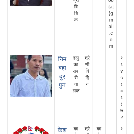
प्रा
08
वि
{at
धि
}g
क
m
ail
.c
o
m
हलु
श्रे
९
निम
का
णी
८
बहा
सवा
वि
४
दुर
री
हि
५
पुन
चा
न
८
लक
०
८
८
७
२
का
श्रे
का
९
केश