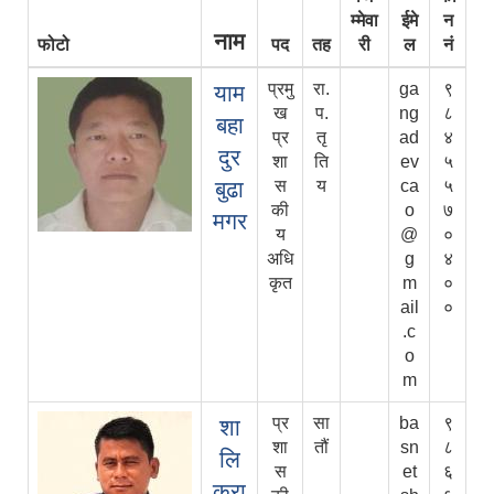
म्मेवा
ईमे
न
नाम
फोटो
पद
तह
री
ल
नं
प्रमु
रा.
ga
९
याम
ख
प.
ng
८
बहा
प्र
तृ
ad
४
दुर
शा
ति
ev
५
बुढा
स
य
ca
५
की
o
७
मगर
य
@
०
अधि
g
४
कृत
m
०
ail
०
.c
o
m
प्र
सा
ba
९
शा
शा
तौं
sn
८
लि
स
et
६
करा