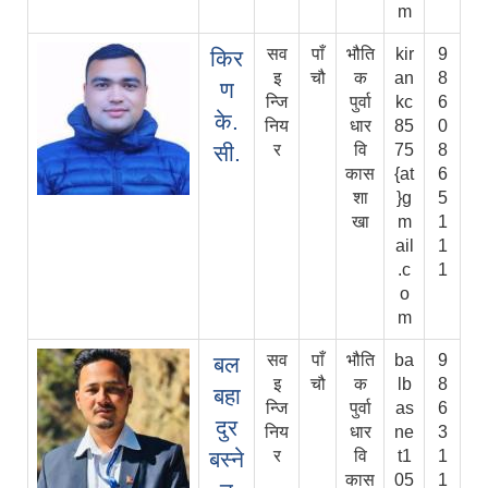
m
सव
पाँ
भौति
kir
9
किर
इ
चौ
क
an
8
ण
न्जि
पुर्वा
kc
6
के.
निय
धार
85
0
सी.
र
वि
75
8
कास
{at
6
शा
}g
5
खा
m
1
ail
1
.c
1
o
m
सव
पाँ
भौति
ba
9
बल
इ
चौ
क
lb
8
बहा
न्जि
पुर्वा
as
6
दुर
निय
धार
ne
3
बस्ने
र
वि
t1
1
कास
05
1