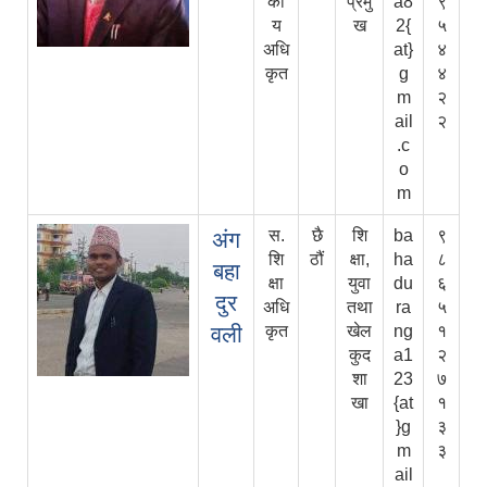
की
प्रमु
a8
९
य
ख
2{
५
अधि
at}
४
कृत
g
४
m
२
ail
२
.c
o
m
स.
छै
शि
ba
९
अंग
शि
ठौं
क्षा,
ha
८
बहा
क्षा
युवा
du
६
दुर
अधि
तथा
ra
५
वली
कृत
खेल
ng
१
कुद
a1
२
शा
23
७
खा
{at
१
}g
३
m
३
ail