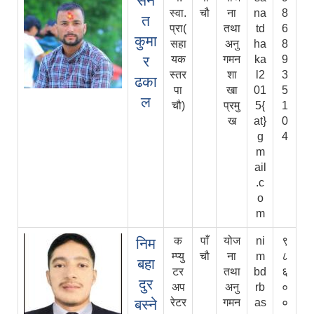
सन
स्वा.
चौ
ना
na
8
त
प्रा(
तथा
td
6
कुमा
सहा
अनु
ha
8
र
यक
गमन
ka
9
स्तर
शा
l2
3
ढका
पा
खा
01
5
ल
चौ)
प्रमु
5{
1
ख
at}
0
g
4
m
ail
.c
o
m
क
पाँ
योज
ni
९
निम
म्प्यु
चौ
ना
m
८
बहा
टर
तथा
bd
६
दुर
अप
अनु
rb
०
बस्ने
रेटर
गमन
as
०