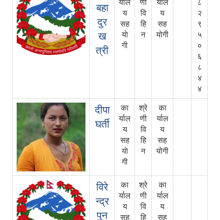
र्याल
णी
र्याल
८
बहा
य
वि
य
२
दुर
सह
हि
सह
९
ख
याे
न
योगी
५
गी
०
त्री
६
८
४
४
का
श्रे
का
दीपा
र्याल
णी
र्याल
घर्ती
य
वि
य
सह
हि
सह
याे
न
योगी
गी
का
श्रे
का
विरे
र्याल
णी
र्याल
न्द्र
य
वि
य
पुन
सह
हि
सह