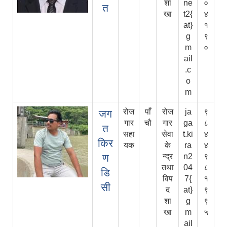
शा
ne
०
त
खा
t2{
४
at}
१
g
९
m
०
ail
.c
o
m
रोज
पाँ
रोज
ja
९
जग
गार
चौ
गार
ga
८
त
सहा
सेवा
t.ki
४
किर
यक
के
ra
४
ण
न्द्र
n2
९
तथा
04
८
डि
विप
7{
१
सी
द
at}
९
शा
g
९
खा
m
५
ail