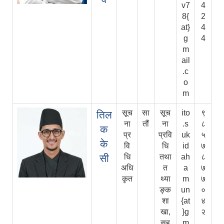
v7
4
8{
2
at}
4
g
4
m
ail
.c
o
m
सूच
सा
सूच
ito
९
तिल
ना
तौं
ना
.s
८
क
प्र
प्रवि
uk
५
के
वि
धि
id
७
सी
धि
तथा
ah
८
अधि
त
a
७
कृत
थ्या
m
७
ङ्क
un
०
शा
{at
४
खा,
}g
२
सह
m