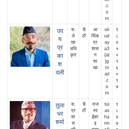
.c
o
m
स.
छै
आ
oli
९
उद
ले
ठौं
र्थिक
ud
८
य
खा
प्र
ay
४
प्र
अधि
शास
a3
५
का
कृत
न
{at
०
शा
}g
१
श
खा
m
६
वली
ail
०
.c
९
o
७
m
स.
छै
राज
tul
९
तुला
प्र
ठौं
स्व
as
८
धर
शा
ईका
ha
४
शर्मा
स
इ
rm
७