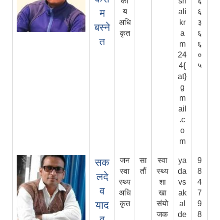
की
sh
६
म
य
ali
६
अधि
kr
३
बस्ने
कृत
a
६
त
m
६
24
०
4{
५
at}
g
m
ail
.c
o
m
जन
सा
स्वा
ya
9
सक
स्वा
तौं
स्थ्य
da
8
लदे
स्थ्य
शा
vs
4
व
अधि
खा
ak
7
याद
कृत
संयो
al
9
जक
de
8
व