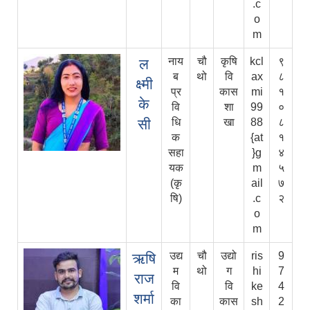
.c
o
m
नाय
चौ
कृषि
kcl
९
ल
ब
थो
वि
ax
८
क्ष्मी
प्र
कास
mi
१
के
वि
शा
99
०
सी
धि
खा
88
८
क
{at
१
सहा
}g
४
यक
m
५
(कृ
ail
७
षि)
.c
२
o
m
उद्य
चौ
उद्यो
ris
9
ऋषि
म
थो
ग
hi
7
राज
वि
वि
ke
4
शर्मा
का
कास
sh
2