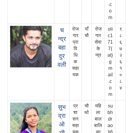
.c
o
m
रोज
पाँ
रोज
oli
९
च
गार
चौ
गार
c1
८
न्द्र
प्रा
सेवा
71
६
बहा
वि
के
7{
७
दुर
धि
न्द्र
at}
२
क
g
६
वली
सहा
m
१
यक
ail
०
.c
८
o
४
m
प्र
चौ
महि
su
सुभ
शा
थो
ला
bh
द्रा
सन
बाल
dr
ओ
सहा
बालि
ao
ली
यक
का
li6