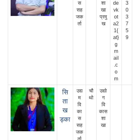
स
शा
de
3
सह
खा
vk
0
जक
प्रमु
ot
3
र्ता
ख
a2
7
1{
5
at}
9
g
m
ail
.c
o
m
उद्य
चौ
उद्यो
सि
म
थो
ग
ता
वि
वि
ख
का
कास
ड्का
स
शा
सह
खा
जक
र्ता