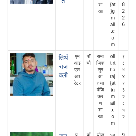
त
शा
{at
8
खा
}g
2
m
2
ail
6
.c
o
m
एम
पाँ
समा
oli
९
तिर्थ
आइ
चौ
जिक
tirt
८
राज
एस
सुर
ha
४
वली
अप
क्षा
raj
४
रेटर
तथा
{at
९
पंजि
}g
३
कर
m
२
ण
ail
८
शा
.c
५
खा
o
२
m
प.
पाँ
योज
sa
9