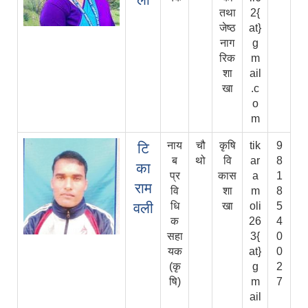
तथा
2{
जेष्ठ
at}
नाग
g
रिक
m
शा
ail
खा
.c
o
m
नाय
चौ
कृषि
tik
9
टि
ब
थो
वि
ar
8
का
प्र
कास
a
1
राम
वि
शा
m
8
वली
धि
खा
oli
5
क
26
4
सहा
3{
0
यक
at}
0
(कृ
g
2
षि)
m
7
ail