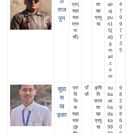
ल
प्रा(
शा
alr
4
राज
सहा
खा
aj
7
पुन
यक
प्रमु
pu
9
स्तर
ख
n1
9
पा
5{
7
चौ)
at}
7
g
3
m
5
ail
.c
o
m
प्रा
पाँ
कृषि
su
9
सुवा
वि
चौ
वि
ba
8
स
धि
कास
sk
2
ख
क
शा
ha
9
ड्का
सहा
खा
da
8
यक
प्रमु
ka
6
(कृ
ख
99
0