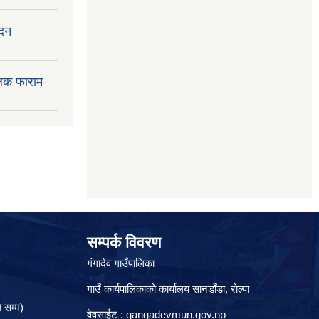
ेदन
लक फाराम
सम्पर्क विवरण
े
गंगादेव गाउँपालिका
गाउँ कार्यपालिकाको कार्यालय सानडाँडा, रो‍‍ल्पा
 सम्म)
वेवसाईट : gangadevmun.gov.np