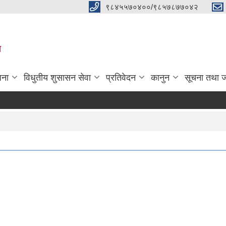
९८४५५७०४००/९८५७८७७०४२
ा
जना
विधुतीय शुसासन सेवा
प्रतिवेदन
कानुन
सूचना तथा 