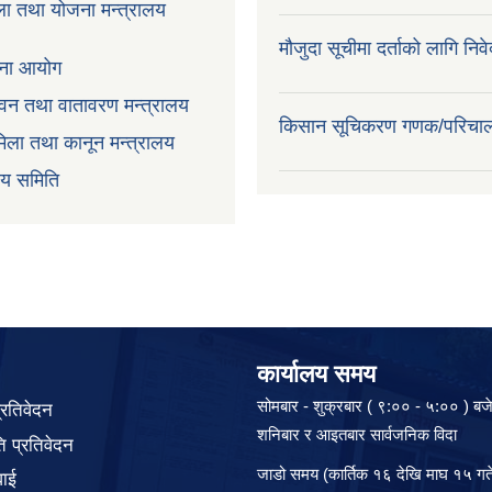
ला तथा योजना मन्त्रालय
मौजुदा सूचीमा दर्ताको लागि निव
ोजना आयोग
न,वन तथा वातावरण मन्त्रालय
किसान सूचिकरण गणक/परिचा
िला तथा कानून मन्त्रालय
वय समिति
कार्यालय समय
सोमबार - शुक्रबार ( ९:०० - ५:०० ) बज
प्रतिवेदन
शनिबार र आइतबार सार्वजनिक विदा
 प्रतिवेदन
जाडो समय (कार्तिक १६ देखि माघ १५ गते
वाई