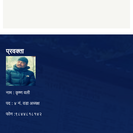
प्रवक्ता
नाम : कृष्ण वली
पद : ४ नं. वडा अध्यक्ष
फोन :९८४४८१८१४२