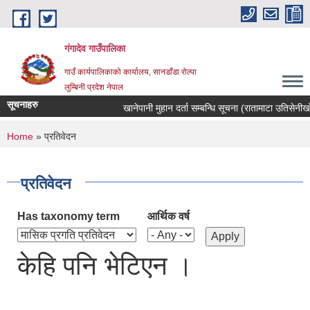
Skip to main content
गंगादेव गाउँपालिका
गाउँ कार्यपालिकाको कार्यालय, सानडाँडा रोल्पा
लुम्बिनी प्रदेश नेपाल
सूचनाहरु
खानेपानी मुहान दर्ता सम्बन्धि सूचना (रातामाटा उतिसेनीखोला 
You are here
Home
» प्रतिवेदन
प्रतिवेदन
Has taxonomy term
आर्थिक वर्ष
केहि पनि भेटिएन ।