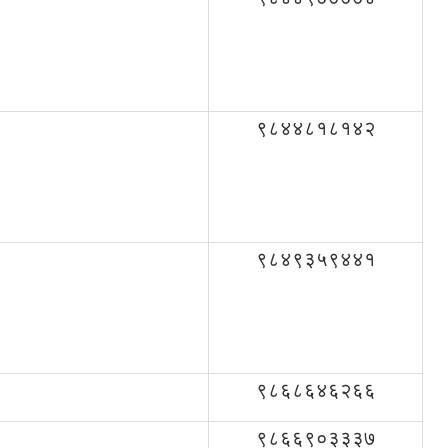
९८४४८१८१४२
९८४९३५९४४१
९८६८६४६२६६
९८६६९०३३३७