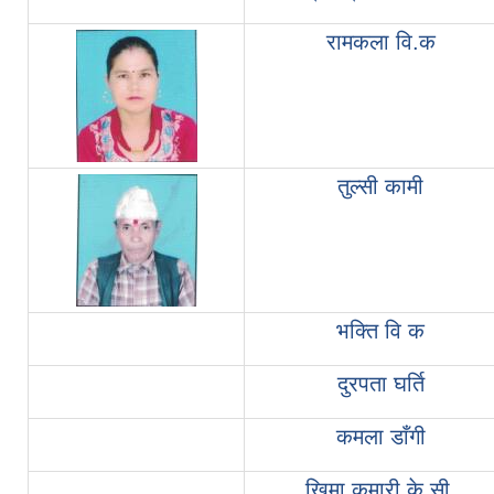
रामकला वि.क
तुल्सी कामी
भक्ति वि क
दुरपता घर्ति
कमला डाँगी
खिमा कुमारी के.सी.