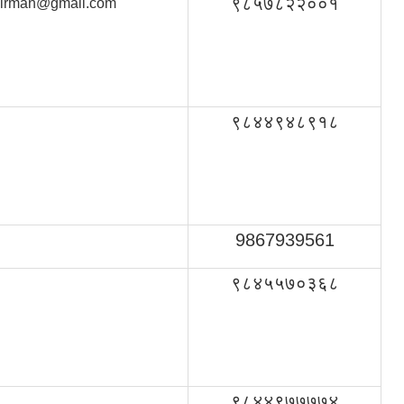
९८५७८२२००१
irman@gmail.com
९८४४९४८९१८
9867939561
९८४५५७०३६८
९८४४९७७७७४