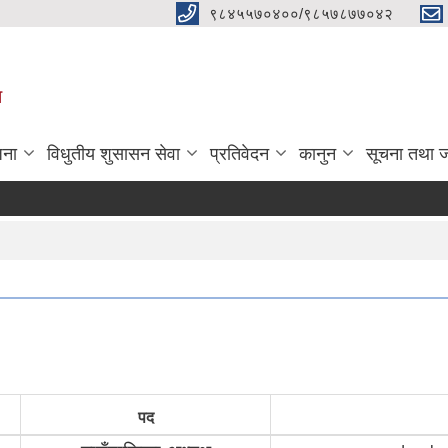
९८४५५७०४००/९८५७८७७०४२
ा
जना
विधुतीय शुसासन सेवा
प्रतिवेदन
कानुन
सूचना तथा 
पद