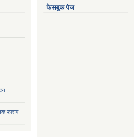
फेसबुक पेज
ेदन
लक फाराम